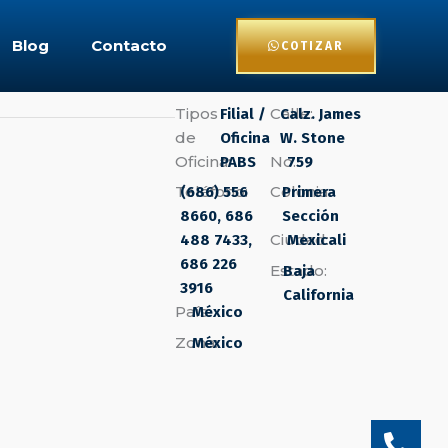
Blog
Contacto
COTIZAR
Tipos
Calle:
Filial /
Calz. James
de
Oficina
W. Stone
Oficina:
No.:
PABS
759
Teléfono:
Colonia:
(686) 556
Primera
8660, 686
Sección
Ciudad:
488 7433,
Mexicali
686 226
Estado:
Baja
3916
California
País:
México
Zona:
México
Phon
Enve
Wha