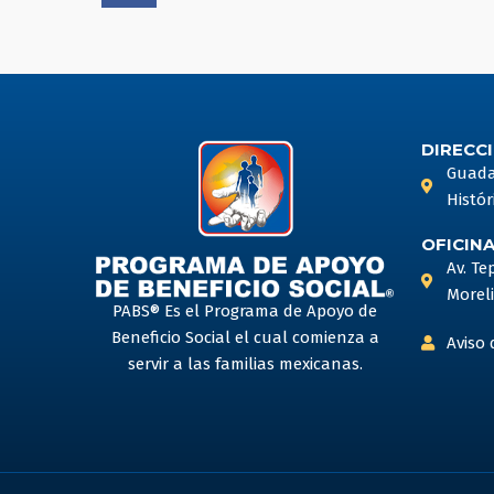
c
e
b
o
o
DIRECCI
k
Guadal
Histór
OFICIN
Av. Te
Moreli
PABS® Es el Programa de Apoyo de
Beneficio Social el cual comienza a
Aviso 
servir a las familias mexicanas.