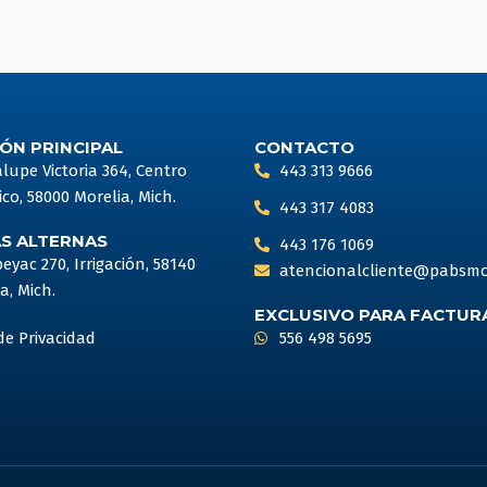
ÓN PRINCIPAL
CONTACTO
upe Victoria 364, Centro
443 313 9666
ico, 58000 Morelia, Mich.
443 317 4083
AS ALTERNAS
443 176 1069
peyac 270, Irrigación, 58140
atencionalcliente@pabsmo
a, Mich.
EXCLUSIVO PARA FACTUR
de Privacidad
556 498 5695