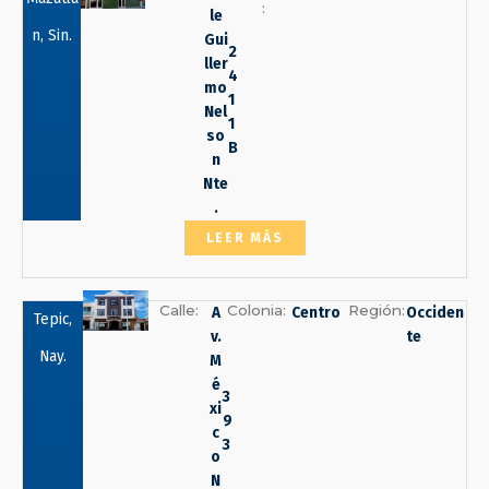
:
le
n, Sin.
Gui
2
ller
4
mo
1
Nel
1
so
B
n
Nte
.
LEER MÁS
Calle:
Colonia:
Región:
A
Centro
Occiden
Tepic,
v.
te
Nay.
M
é
3
xi
9
c
3
o
N