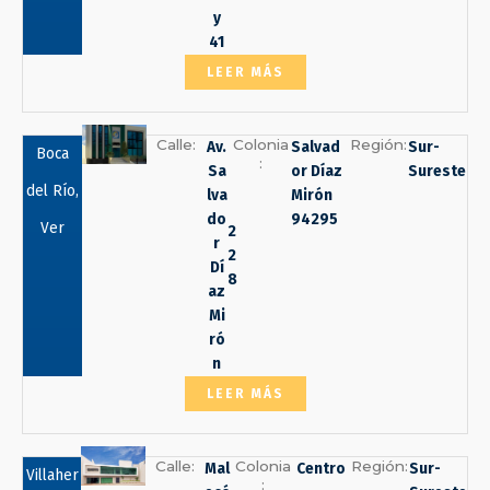
y
41
LEER MÁS
Calle:
Colonia
Región:
Av.
Salvad
Sur-
Boca
:
Sa
or Díaz
Sureste
del Río,
lva
Mirón
do
94295
Ver
2
r
2
Dí
8
az
Mi
ró
n
LEER MÁS
Calle:
Colonia
Región:
Mal
Centro
Sur-
Villaher
: