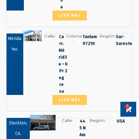
o
a
LEER MÁS
Calle:
Colonia
Región:
Ca
Tanlum
Sur-
Mérida.
:
rr.
97210
Sureste
Yuc.
Mé
rid
3
a –
0
Pr
2
og
re
so
LEER MÁS
0
Carri
Calle:
Región:
44
USA
Stockton,
5 N
CA.
Am