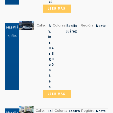
al
LEER MÁS
Calle:
Colonia:
Región:
A
Benito
Norte
Mazatlá
v.
Juárez
n, Sin.
In
s
u
4
r
8
g
0
e
0
n
t
e
s
LEER MÁS
Calle:
Colonia
Región:
Cal
Centro
Norte
Mazatlá