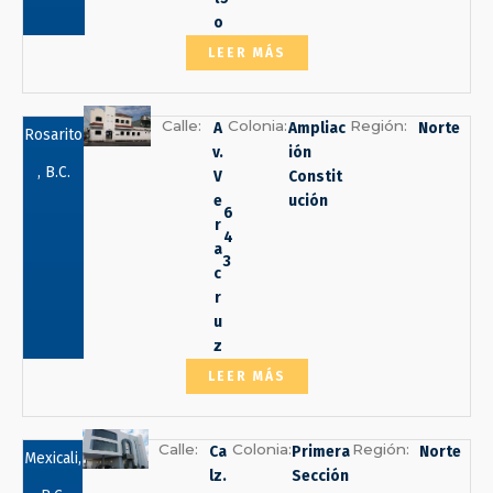
o
LEER MÁS
Calle:
Colonia:
Región:
A
Ampliac
Norte
Rosarito
v.
ión
, B.C.
V
Constit
e
ución
6
r
4
a
3
c
r
u
z
LEER MÁS
Calle:
Colonia:
Región:
Ca
Primera
Norte
Mexicali,
lz.
Sección