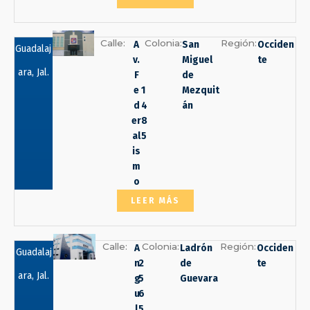
Calle:
Colonia:
Región:
A
San
Occiden
Guadalaj
v.
Miguel
te
ara, Jal.
F
de
e
1
Mezquit
d
4
án
er
8
al
5
is
m
o
LEER MÁS
Calle:
Colonia:
Región:
A
Ladrón
Occiden
Guadalaj
n
2
de
te
ara, Jal.
g
5
Guevara
u
6
l
5