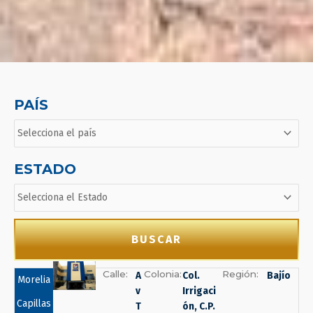
PAÍS
ESTADO
BUSCAR
Calle:
Colonia:
Región:
A
Col.
Bajío
Morelia
v
Irrigaci
Capillas
T
ón, C.P.