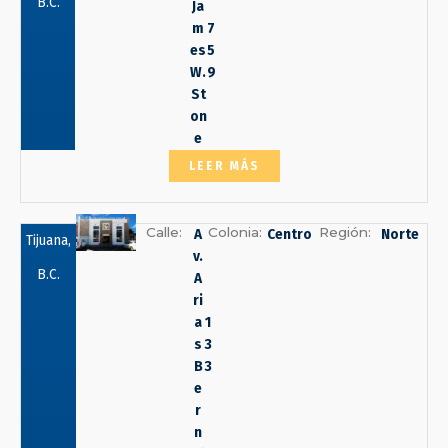
B.C.
Ja
m
7
es
5
W.
9
St
on
e
LEER MÁS
Calle:
Colonia:
Región:
A
Centro
Norte
Tijuana,
v.
B.C.
A
ri
a
1
s
3
B
3
e
r
n