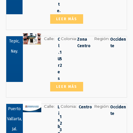
t
e.
LEER MÁS
Calle:
Colonia:
Región:
C
Zona
Occiden
Tepic,
l
Centro
te
Nay.
.
1
U
5
r
2
e
s
LEER MÁS
Calle:
Colonia:
Región:
L
Centro
Occiden
Puerto
i
te
1
Vallarta,
s
2
b
Jal.
3