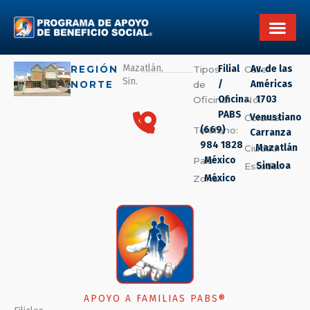
Ir
al
contenido
Mazatlán,
Filial
Av. de las
REGIÓN
Tipos
Calle:
Sin.
/
Américas
NORTE
de
Oficina
1703
Oficina:
No.:
PABS
Venustiano
Colonia:
(669)
Teléfono:
Carranza
984 1828
Mazatlán
Ciudad:
México
País:
Sinaloa
Estado:
México
Zona:
APOYO A FAMILIAS PABS®