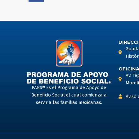
c
e
b
o
o
DIRECCI
k
Guadal
Histór
OFICIN
Av. Te
Moreli
PABS® Es el Programa de Apoyo de
Beneficio Social el cual comienza a
Aviso 
servir a las familias mexicanas.