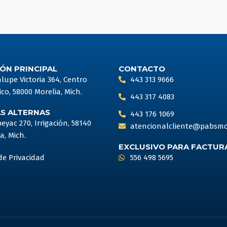
ÓN PRINCIPAL
CONTACTO
upe Victoria 364, Centro
443 313 9666
ico, 58000 Morelia, Mich.
443 317 4083
AS ALTERNAS
443 176 1069
peyac 270, Irrigación, 58140
atencionalcliente@pabsmo
a, Mich.
EXCLUSIVO PARA FACTUR
de Privacidad
556 498 5695