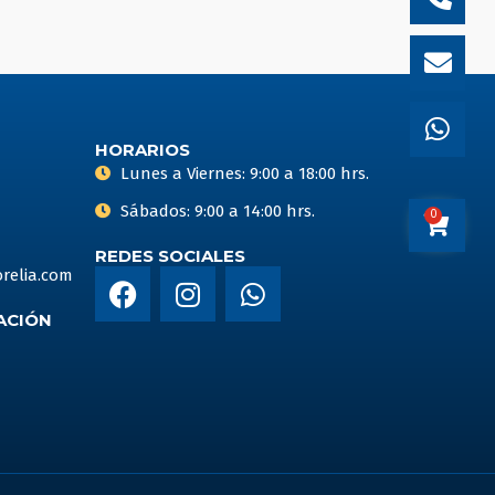
alt
HORARIOS
Lunes a Viernes: 9:00 a 18:00 hrs.
Sábados: 9:00 a 14:00 hrs.
0
Carrito
REDES SOCIALES
F
I
W
relia.com
a
n
h
ACIÓN
c
s
a
e
t
t
b
a
s
o
g
a
o
r
p
k
a
p