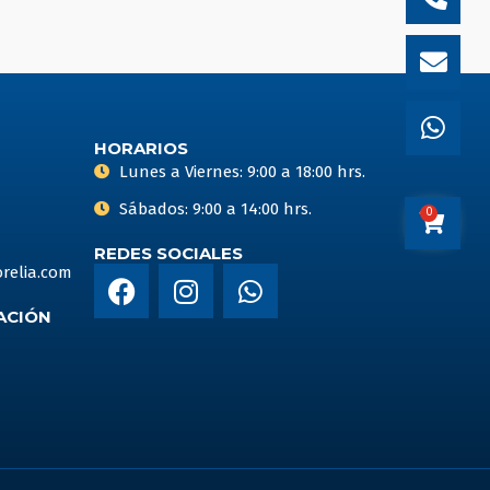
alt
HORARIOS
Lunes a Viernes: 9:00 a 18:00 hrs.
Sábados: 9:00 a 14:00 hrs.
0
Carrito
REDES SOCIALES
F
I
W
relia.com
a
n
h
ACIÓN
c
s
a
e
t
t
b
a
s
o
g
a
o
r
p
k
a
p