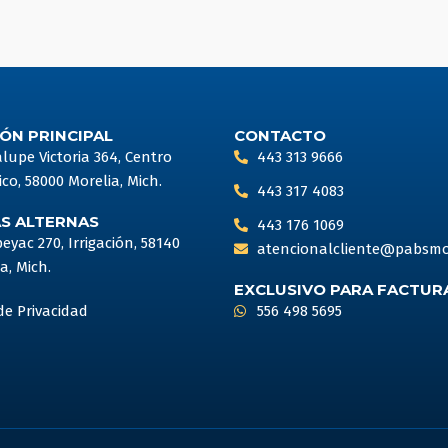
ÓN PRINCIPAL
CONTACTO
upe Victoria 364, Centro
443 313 9666
ico, 58000 Morelia, Mich.
443 317 4083
AS ALTERNAS
443 176 1069
peyac 270, Irrigación, 58140
atencionalcliente@pabsmo
a, Mich.
EXCLUSIVO PARA FACTUR
de Privacidad
556 498 5695