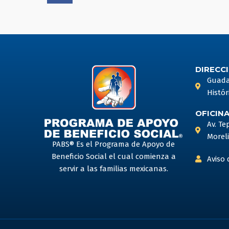
c
e
b
o
o
DIRECCI
k
Guadal
Histór
OFICIN
Av. Te
Moreli
PABS® Es el Programa de Apoyo de
Beneficio Social el cual comienza a
Aviso 
servir a las familias mexicanas.